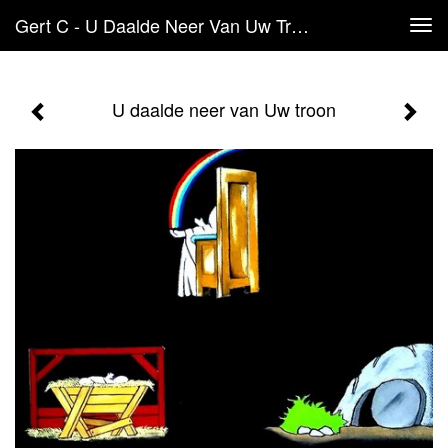
Gert C - U Daalde Neer Van Uw Troon
Tog
navi
U daalde neer van Uw troon